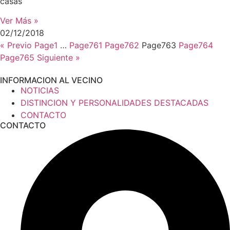
casas
Ver Más »
02/12/2018
« Previo
Page
1
…
Page
761
Page
762
Page
763
Page
764
Page
765
Siguiente »
INFORMACION AL VECINO
NOTICIAS
DISTINCION Y PERSONALIDADES DESTACADAS
CONTACTO
CONTACTO