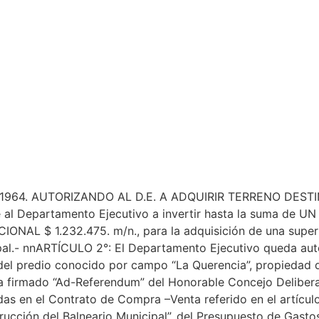
E 1964. AUTORIZANDO AL D.E. A ADQUIRIR TERRENO DE
al Departamento Ejecutivo a invertir hasta la suma de
$ 1.232.475. m/n., para la adquisición de una superfi
ipal.- nnARTÍCULO 2°: El Departamento Ejecutivo queda aut
e del predio conocido por campo “La Querencia”, propiedad
 firmado “Ad-Referendum” del Honorable Concejo Deliberan
cidas en el Contrato de Compra –Venta referido en el artícu
rucción del Balneario Municipal”, del Presupuesto de Gastos