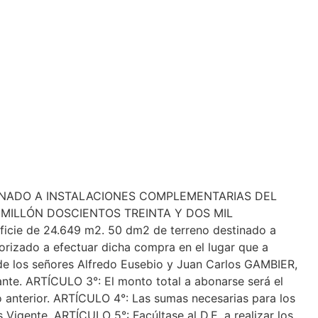
STINADO A INSTALACIONES COMPLEMENTARIAS DEL
 UN MILLÓN DOSCIENTOS TREINTA Y DOS MIL
cie de 24.649 m2. 50 dm2 de terreno destinado a
orizado a efectuar dicha compra en el lugar que a
 de los señores Alfredo Eusebio y Juan Carlos GAMBIER,
te. ARTÍCULO 3°: El monto total a abonarse será el
lo anterior. ARTÍCULO 4°: Las sumas necesarias para los
 Vigente. ARTÍCULO 5°: Facúltase al D.E. a realizar los