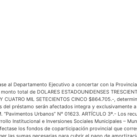
e al Departamento Ejecutivo a concertar con la Provincia
 por un monto total de DOLARES ESTADOUNIDENSES TRES
CUATRO MIL SETECIENTOS CINCO $864.705.-, determinable 
del préstamo serán afectados integra y exclusivamente a la
.M. “Pavimentos Urbanos” N° 01623. ARTÍCULO 3º.- Los rec
llo Institucional e Inversiones Sociales Municipales – Mun
fectase los fondos de coparticipación provincial que corre
er las sumas necesarias para cubrir el pago de amortizacio