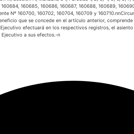
 160684, 160685, 160686, 160687, 160688, 160689, 160690,
yente Nº 160700, 160702, 160704, 160709 y 160710.nnCircuns
eficio que se concede en el artículo anterior, comprende
cutivo efectuará en los respectivos registros, el asiento 
jecutivo a sus efectos.-n