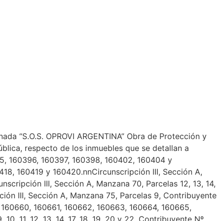
minada “S.O.S. OPROVI ARGENTINA” Obra de Protección y
ública, respecto de los inmuebles que se detallan a
0395, 160396, 160397, 160398, 160402, 160404 y
418, 160419 y 160420.nnCircunscripción III, Sección A,
scripción III, Sección A, Manzana 70, Parcelas 12, 13, 14,
ión III, Sección A, Manzana 75, Parcelas 9, Contribuyente
e Nº 160660, 160661, 160662, 160663, 160664, 160665,
10, 11, 12, 13, 14, 17, 18, 19, 20 y 22, Contribuyente Nº