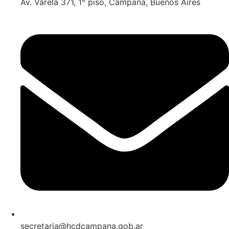
Av. Varela 371, 1° piso, Campana, Buenos Aires
secretaria@hcdcampana.gob.ar